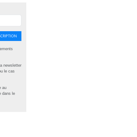
SCRIPTION
itements
la newsletter
ou le cas
e au
e dans le