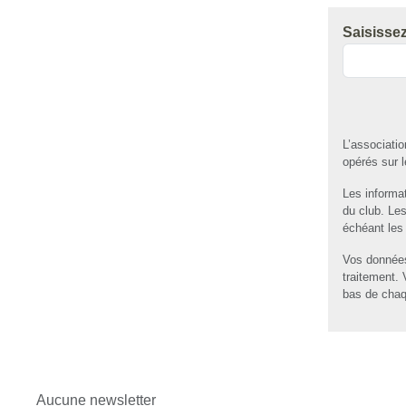
Saisisse
L’associati
opérés sur l
Les informat
du club. Le
échéant les 
Vos données
traitement.
bas de chaq
Aucune newsletter