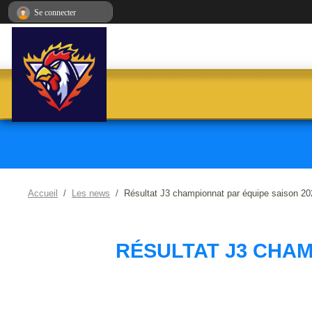
Panneau de gestion des cookies
Se connecter
Accueil
Les news
Résultat J3 championnat par équipe saison 20
RÉSULTAT J3 CHAMP