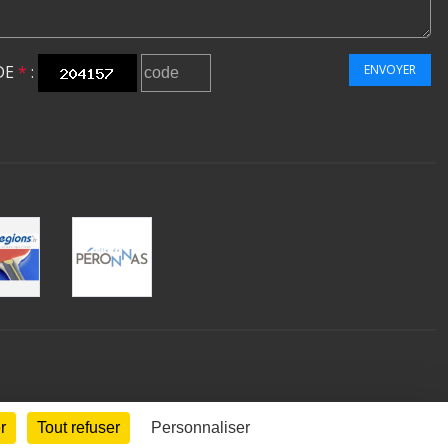
DE
*
:
ENVOYER
r
Tout refuser
Personnaliser