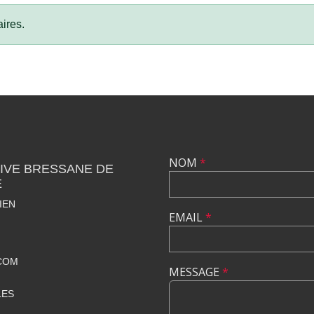
ires.
NOM
*
IVE BRESSANE DE
E
IEN
EMAIL
*
COM
MESSAGE
*
LES